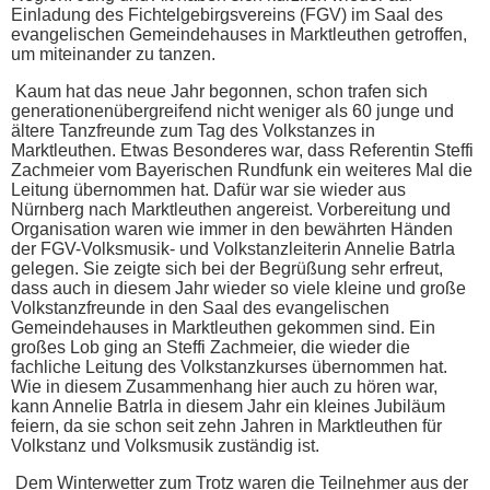
Einladung des Fichtelgebirgsvereins (FGV) im Saal des
evangelischen Gemeindehauses in Marktleuthen getroffen,
um miteinander zu tanzen.
Kaum hat das neue Jahr begonnen, schon trafen sich
generationenübergreifend nicht weniger als 60 junge und
ältere Tanzfreunde zum Tag des Volkstanzes in
Marktleuthen. Etwas Besonderes war, dass Referentin Steffi
Zachmeier vom Bayerischen Rundfunk ein weiteres Mal die
Leitung übernommen hat. Dafür war sie wieder aus
Nürnberg nach Marktleuthen angereist. Vorbereitung und
Organisation waren wie immer in den bewährten Händen
der FGV-Volksmusik- und Volkstanzleiterin Annelie Batrla
gelegen. Sie zeigte sich bei der Begrüßung sehr erfreut,
dass auch in diesem Jahr wieder so viele kleine und große
Volkstanzfreunde in den Saal des evangelischen
Gemeindehauses in Marktleuthen gekommen sind. Ein
großes Lob ging an Steffi Zachmeier, die wieder die
fachliche Leitung des Volkstanzkurses übernommen hat.
Wie in diesem Zusammenhang hier auch zu hören war,
kann Annelie Batrla in diesem Jahr ein kleines Jubiläum
feiern, da sie schon seit zehn Jahren in Marktleuthen für
Volkstanz und Volksmusik zuständig ist.
Dem Winterwetter zum Trotz waren die Teilnehmer aus der